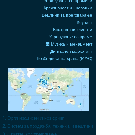
Управување со промени
Креативност и иновации
Вештини за преговарање
Коучинг
Внатрешни клиенти
Управување со време
🎹 Музика и менаџмент
Дигитален маркетинг
Безбедност на храна (МФС)
Организациски инженеринг
Систем за продажба, техники, и вештини
Стратешко управување