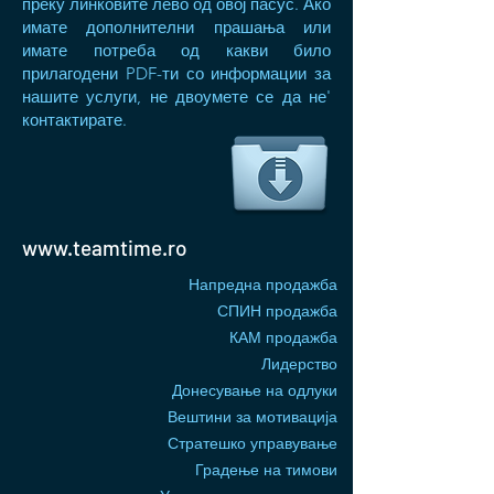
преку линковите лево од овој пасус. Ако
имате дополнителни прашања или
имате потреба од какви било
прилагодени PDF-ти со информации за
нашите услуги, не двоумете се да не'
контактирате.
www.teamtime.ro
Напредна продажба
СПИН продажба
КАМ продажба
Лидерство
Донесување на одлуки
Вештини за мотивација
Стратешко управување
Градење на тимови