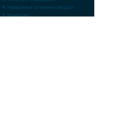
Управување со човечки ресурси
Лидерство
Моделирање на врвна експертиза
Управување со проекти
Деловно планирање
Финансии и управување
Управување со промени
Lean, Six Sigma, 6-S, Kaizen, Kanban
Управување со перформанси
Тимска работа
Музика и управување
Управување со времето
ИСО 9001
ИСО 14001
ИСО20000
ИСО 27001